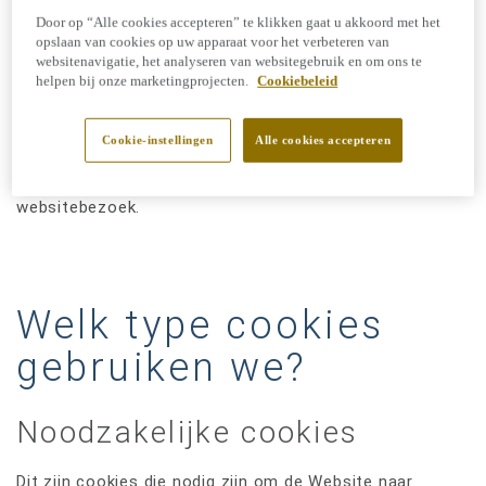
van uw computer op de Website (bekeken pagina’s,
Door op “Alle cookies accepteren” te klikken gaat u akkoord met het
opslaan van cookies op uw apparaat voor het verbeteren van
datum en tijdstip van verbinding, enz.) en functies
websitenavigatie, het analyseren van websitegebruik en om ons te
bieden. Ook maken cookies het mogelijk om een
helpen bij onze marketingprojecten.
Cookiebeleid
statistische analyse uit te voeren teneinde de Website
te verbeteren. Webbakens of action tags worden
Cookie-instellingen
Alle cookies accepteren
gebruikt om gegevens te verzamelen over het totale
websitebezoek.
Welk type cookies
gebruiken we?
Noodzakelijke cookies
Dit zijn cookies die nodig zijn om de Website naar