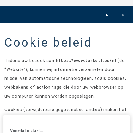
NL
FR
Cookie beleid
Tijdens uw bezoek aan
https://www.tarkett.be/nl
(de
“Website”), kunnen wij informatie verzamelen door
middel van automatische technologieën, zoals cookies,
webbakens of action tags die door uw webbrowser op
uw computer kunnen worden opgeslagen.
Cookies (verwijderbare gegevensbestandjes) maken het
mogelijk dat onze systemen uw apparaat herkennen,
gegevens registreren met betrekking tot de navigatie
Voordat u start...